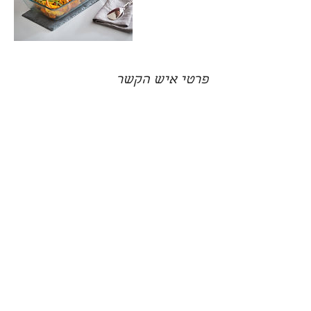
פרטי איש הקשר
ISR
LIVE WELL
טלפון |
052-8020994
livewell.regev@gmail.com
מייל |
קהילת ונציה 8 | תל אביב