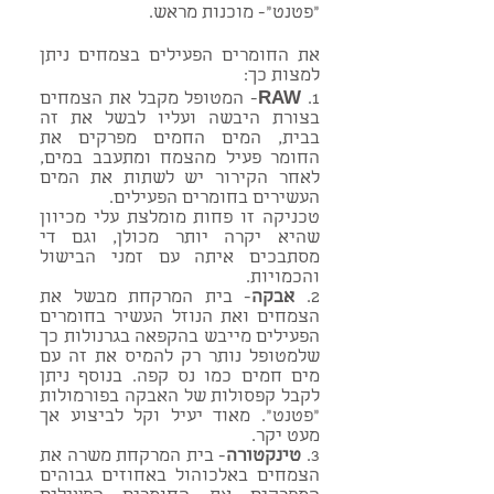
"פטנט"- מוכנות מראש.
את החומרים הפעילים בצמחים ניתן
למצות כך:
1.
RAW
- המטופל מקבל את הצמחים
בצורת היבשה ועליו לבשל את זה
בבית, המים החמים מפרקים את
החומר פעיל מהצמח ומתעבב במים,
לאחר הקירור יש לשתות את המים
העשירים בחומרים הפעילים.
טכניקה זו פחות מומלצת עלי מכיוון
שהיא יקרה יותר מכולן, וגם די
מסתבכים איתה עם זמני הבישול
והכמויות.
2.
אבקה
- בית המרקחת מבשל את
הצמחים ואת הנוזל העשיר בחומרים
הפעילים מייבש בהקפאה בגרנולות כך
שלמטופל נותר רק להמיס את זה עם
מים חמים כמו נס קפה. בנוסף ניתן
לקבל קפסולות של האבקה בפורמולות
"פטנט". מאוד יעיל וקל לביצוע אך
מעט יקר.
3.
טינקטורה
- בית המרקחת משרה את
הצמחים באלכוהול באחוזים גבוהים