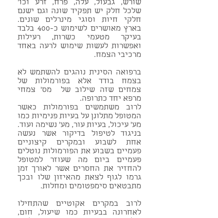
שורש, גבעול, עלה, פרח, זרע וכו'
שלכל חלק יש תפקיד שונה וגם ישנם
חלקי חיות וסוגי מינרלים שונים.
בארץ מאושרים לשימוש כ-400 בלבד
בעיקר מטעמי כשרות, רעילות
ואפשרות לעשות שימוש לרעה באחד
מרכיבי הצמח.
ברפואה הסינית נוהגים להשתמש לא
בצמח בודד אלא בפורמולות של
צמחים שזה שילוב של מס' צמחי
מרפא יחד כתרופה.
לרוב משתמשים בפורמולות כאשר
המטופל מתלונן על בעיות פנימיות כמו
מע' עיכול, בעיות עור, מע' נשימה ועוד.
בניגוד לטיפול בדיקור אשר נעשה
אחת לשבוע ובמקרים קיצוניים
פעמיים בשבוע את הפורמולות נוטלים
פעמיים ביום מה שעוזר למטופל
להחזיר את החסרים אשר לאורך זמן
גרמו לגוף לצאת מהאיזון שלו ובכך
מתבטאים סימפטומים ומחלות.
לרוב במקרים אקוטיים שהתחילו
לאחרונה בבעיות כמו שיעול, חום,