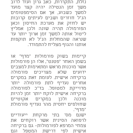
נזלת, התקררות, כאב גרון ועוד לרוב
משך זמן הנטילה יהיה קצר מועד
למשך כשבוע, אך אם הסימפטומים
הנ"ל חוזרים ושבים לעיתים קרובות
יש לחזק את מערכת החיסון וכאן
הפורמולה תהיה שונה ולכן אמליץ
ליטול אותה למשך זמן ארוך יותר עד
שנראה שהמחלות הנ"ל לא תוקפות
אותנו והגוף מצליח להתמודד.
קיימות בשוק פורמולות "מדף" או
בשמן האחר "פטנט", אלו הן פורמולות
אשר מוכנות מראש ומתאימות למצבים
ידועים שלא מצריכים פורמולה
ברקיחה אישית. לעומת זאת במקרים
אחרים נעדיף לתת פורמולה יותר
מדוייקת למטופל. בד"כ לפורמולה
ברקיחה אישית לוקח יותר זמן להיות
מוכנה ולכן במקרים אקוטיים
שחולפים יחסית מהר נעדיף פורמולת
"מדף".
ישנם מס' בתי מרקחת ייעודיים
לרפואה הסינית אשר רוקחים את
צמחי המרפא לפורמולות- גם ברקיחה
אישית לפי דרישת המטפל וגם